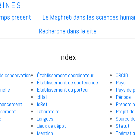
emps présent
Le Maghreb dans les sciences huma
Recherche dans le site
Index
 de conservation
Établissement coordinateur
ORCID
Établissement de soutenance
Pays
nnelle
Établissement du porteur
Pays de p
idHal
Période
financement
IdRef
Prenom 
ancement
Laboratoire
Projet d
e
Langues
Source d
Lieux de dépot
Statut
Mention
Thématiq