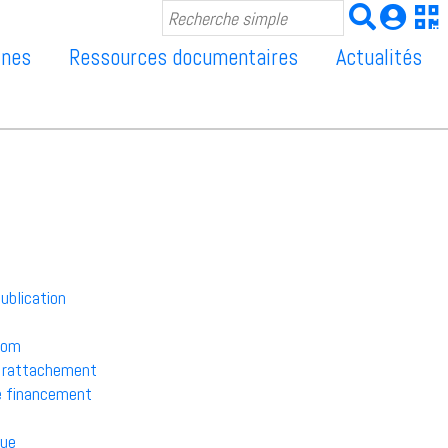
ines
Ressources documentaires
Actualités
ublication
nom
e rattachement
e financement
ue