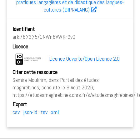
pratiques langagières et de didactique des langues-
cultures (DIPRALANG)
Identifiant
ark:/67375/1NWn6VWKr9vQ
Licence
Licence Ouverte/Open Licence 2.0
Citer cette ressource
Samira Moukrim, dans Portail des études
maghrébines, consulté le 9 Août 2026,
https://etudesmaghrebines.cnrs.fr/s/etudesmaghrebines/
Export
csv
json-ld
tsv
xml